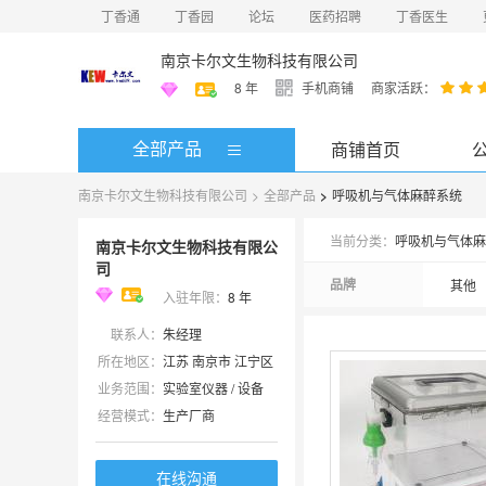
丁香通
丁香园
论坛
医药招聘
丁香医生
南京卡尔文生物科技有限公司
8
年
手机商铺
商家活跃：
全部产品
商铺首页
南京卡尔文生物科技有限公司
>
全部产品
>
呼吸机与气体麻醉系统
当前分类：
呼吸机与气体麻
南京卡尔文生物科技有限公
司
品牌
其他
入驻年限：
8
年
联系人：
朱经理
所在地区：
江苏 南京市 江宁区
业务范围：
实验室仪器 / 设备
经营模式：
生产厂商
在线沟通