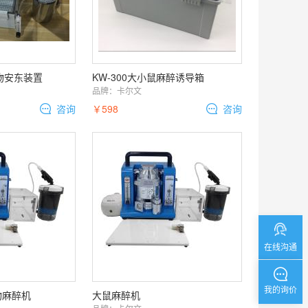
动物安东装置
KW-300大小鼠麻醉诱导箱
品牌：
卡尔文
咨询
￥598
咨询
在线沟通
我的询价
物麻醉机
大鼠麻醉机