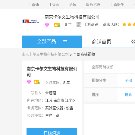
丁香通
丁香园
论坛
医药招聘
丁香医生
南京卡尔文生物科技有限公司
8
年
手机商铺
商家活跃：
全部产品
商铺首页
南京卡尔文生物科技有限公司
>
全部商铺视频
全部商铺视频
南京卡尔文生物科技有限公
司
视频分类
全部
入驻年限：
8
年
联系人：
朱经理
排序
最新
所在地区：
江苏 南京市 江宁区
业务范围：
实验室仪器 / 设备
经营模式：
生产厂商
在线沟通